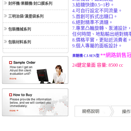
封杯機/果糖機/封口膜系列
3.給糖快速0.5~1秒。
4.可自行設定不同流量。
三明治袋/漢堡袋系列
5.首創可拆式出糖口。
6.絕對精準不滴糖。
7.專業凸輪旋轉、泵浦設計
包裝機械系列
任何時間、地點輸出絕對精
8.價格平實，更貼近消費者
包裝材料系列
9.個人專屬的面板設計。
**網路銷售
果糖機 CJ-9EN型
24鍵定量面 容量: 8500 cc