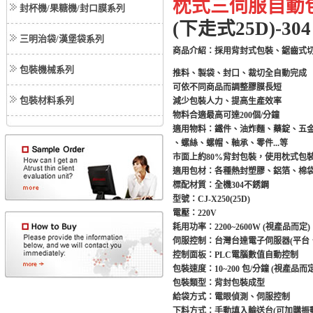
枕式三伺服自動
封杯機/果糖機/封口膜系列
(
下走式25D)-304
三明治袋/漢堡袋系列
商品介紹：採用背封式包裝、鋸齒式
包裝機械系列
推料、製袋、封口、裁切全自動完成
可依不同商品而調整膠膜長短
包裝材料系列
減少包裝人力、提高生產效率
物料合適最高可達200個/分鐘
適用物料：鐵件、油炸麵、藥錠、五
、螺絲、螺帽、軸承、零件...等
市面上約80%背封包裝，使用枕式包
適用包材：各種熱封塑膠、鋁箔、棉
標配材質：全機304不銹鋼
型號：CJ-X250(25D)
電壓：220V
耗用功率：2200~2600W (視產品而定)
伺服控制：
台灣台達電子伺服器
(平台
控制面板：PLC電腦數值自動控制
包裝速度：10~200 包/分鐘 (視產品而定
包裝類型：背封包裝成型
給袋方式：電眼偵測、伺服控制
下料方式：手動填入輸送台(可加購振