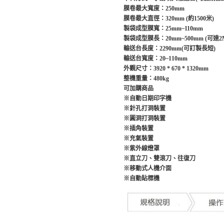
膜卷最大寬度：250mm
膜卷最大直徑：320mm (約1500米)
製袋成型膜寬：25mm~110mm
製袋成型膜長：20mm~500mm (可達2
輸送台長度：2290mm(可訂製長短)
輸送台寬度：20~110mm
外觀尺寸：3920 * 670 * 1320mm
整機重量：480kg
可加購商品
※
自動日期印字機
※
針孔打洞裝置
※
圓洞打洞裝置
※
插角裝置
※
充氣裝置
※
紫外線燈罩
※
直立刀、雙滾刀、往復刀
※
移動式人機介面
※
自動貼標機